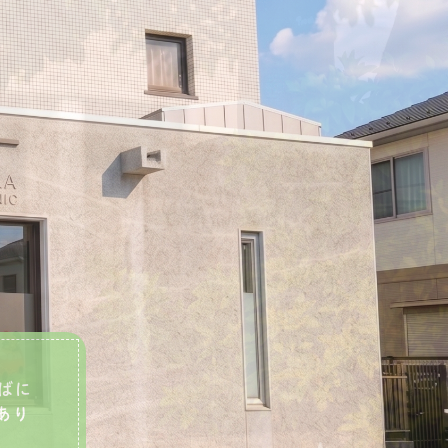
ばに
あり