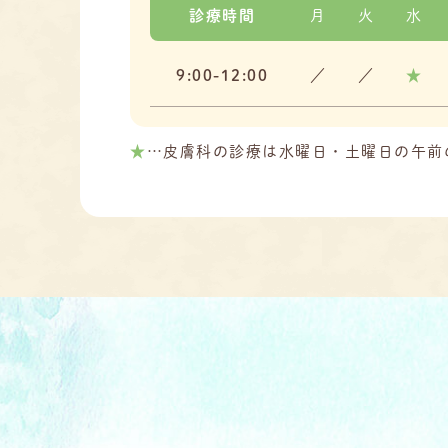
診療時間
月
火
水
9:00-12:00
／
／
★
★
…皮膚科の診療は水曜日・土曜日の午前のみ（