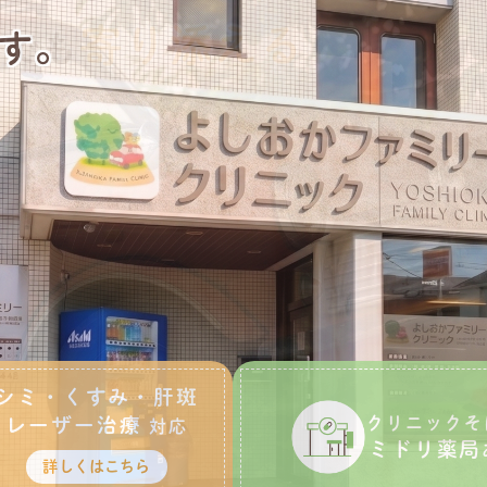
けたい
寄り添える
す。
しでも
シミ・くすみ・肝斑
クリニックそ
レーザー治療
対応
ミドリ薬局