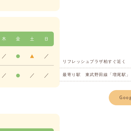
木
金
土
日
／
●
▲
／
リフレッシュプラザ柏すぐ近く
最寄り駅 東武野田線「増尾駅」
／
●
／
／
Goo