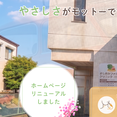
やさしさ
その様な医療を心掛
病める患者さんに、
がモットーで
少
ホームページ
リニューアル
しました