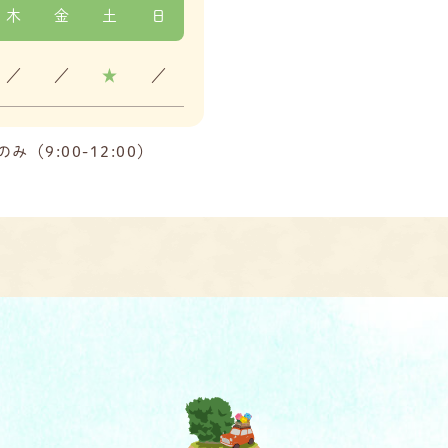
木
金
土
日
／
／
★
／
9:00-12:00）