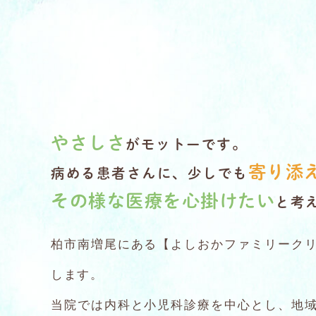
やさしさ
がモットーです。
寄り添
病める患者さんに、
少しでも
その様な医療を心掛けたい
と考
柏市南増尾にある【よしおかファミリーク
します。
当院では内科と小児科診療を中心とし、地